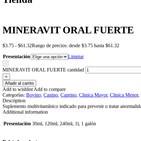
MINERAVIT ORAL FUERTE
$
3.75
-
$
61.32
Rango de precios: desde $3.75 hasta $61.32
Presentación
Limpiar
-
MINERAVIT ORAL FUERTE cantidad
+
Añadir al carrito
Add to wishlist
Add to compare
Categorías:
Bovino
,
Canino
,
Caprino
,
Clinica Mayor
,
Clinica Menor
,
Description
Suplemento multivitamínico indicado para prevenir o tratar anormalida
Additional information
Presentación
30ml, 120ml, 240ml, 1l, 1 galón