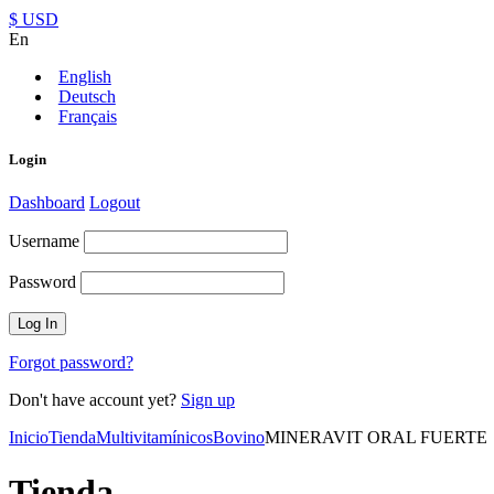
$ USD
En
English
Deutsch
Français
Login
Dashboard
Logout
Username
Password
Forgot password?
Don't have account yet?
Sign up
Inicio
Tienda
Multivitamínicos
Bovino
MINERAVIT ORAL FUERTE
Tienda