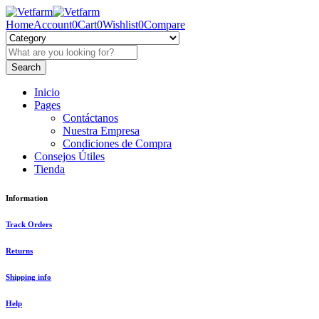
Home
Account
0
Cart
0
Wishlist
0
Compare
Inicio
Pages
Contáctanos
Nuestra Empresa
Condiciones de Compra
Consejos Útiles
Tienda
Information
Track Orders
Returns
Shipping info
Help