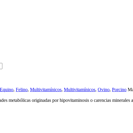
Equino
,
Felino
,
Multivitamínicos
,
Multivitamínicos
,
Ovino
,
Porcino
Ma
des metabólicas originadas por hipovitaminosis o carencias minerales as