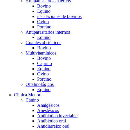
Antiparasitarios externos
Bovino
Equino
instalaciones de bovinos
Ovino
Porcino
Antiparasitarios internos
Equino
Guantes obstétricos
Bovino
Multivitamínicos
Bovino
Caprino
Equino
Ovino
Porcino
Oftalmológicos
Equino
Clinica Menor
Canino
Analgésicos
Anestésicos
Antibiótico inyectable
Antibiótico oral
Antidiarreico oral