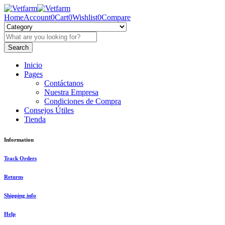
Home
Account
0
Cart
0
Wishlist
0
Compare
Inicio
Pages
Contáctanos
Nuestra Empresa
Condiciones de Compra
Consejos Útiles
Tienda
Information
Track Orders
Returns
Shipping info
Help