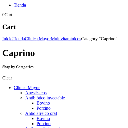
Tienda
0
Cart
Cart
Inicio
Tienda
Clinica Mayor
Multivitamínicos
Category "Caprino"
Caprino
Shop by Categories
Clear
Clinica Mayor
Anestésicos
Antibiótico inyectable
Bovino
Porcino
Antidiarreico oral
Bovino
Porcino