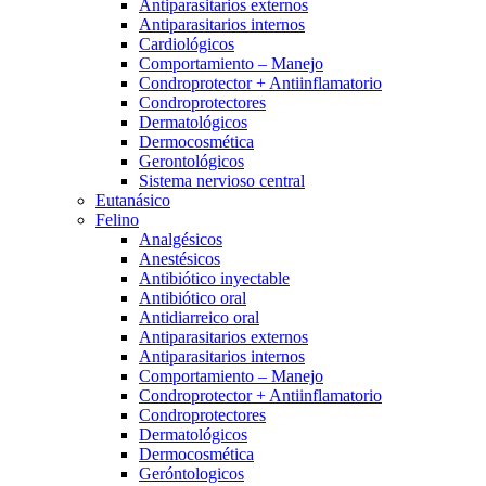
Antiparasitarios externos
Antiparasitarios internos
Cardiológicos
Comportamiento – Manejo
Condroprotector + Antiinflamatorio
Condroprotectores
Dermatológicos
Dermocosmética
Gerontológicos
Sistema nervioso central
Eutanásico
Felino
Analgésicos
Anestésicos
Antibiótico inyectable
Antibiótico oral
Antidiarreico oral
Antiparasitarios externos
Antiparasitarios internos
Comportamiento – Manejo
Condroprotector + Antiinflamatorio
Condroprotectores
Dermatológicos
Dermocosmética
Geróntologicos