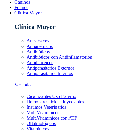
Caninos
Felinos
Clínica Mayor
Clínica Mayor
Anestésicos
Antianémicos
Antibióticos
Antibióticos con Antiinflamatorios
Antidiarreicos
Antiparasitarios Externos
Antiparasitarios Internos
Ver todo
Cicatrizantes Uso Externo
Hemoparasiticidas Inyectables
Insumos Veterinarios
MultiVitaminicos
MultiVitaminicos con ATP
Oftalmológicos
Vitamínicos