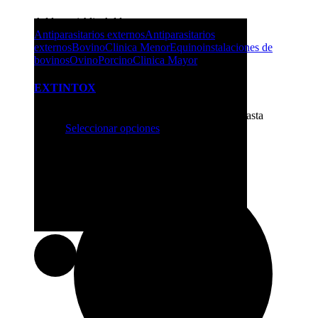
Add to wishlist
Add to compare
Antiparasitarios externos
Antiparasitarios
externos
Bovino
Clinica Menor
Equino
instalaciones de
bovinos
Ovino
Porcino
Clinica Mayor
EXTINTOX
$
4.44
-
$
10.81
Rango de precios: desde $4.44 hasta
$10.81
Seleccionar opciones