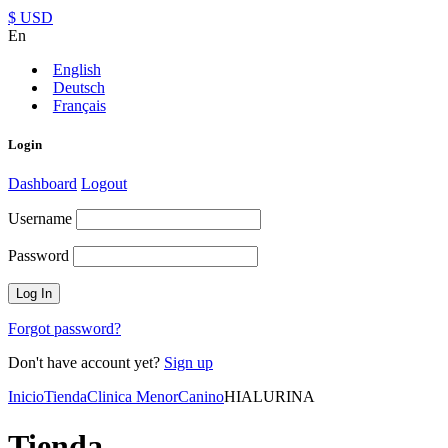
$ USD
En
English
Deutsch
Français
Login
Dashboard
Logout
Username
Password
Forgot password?
Don't have account yet?
Sign up
Inicio
Tienda
Clinica Menor
Canino
HIALURINA
Tienda