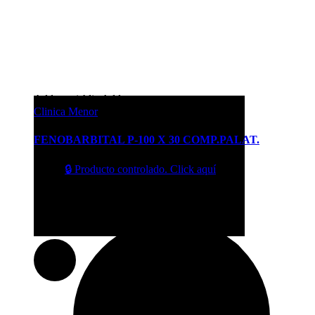
Add to wishlist
Add to compare
Clinica Menor
FENOBARBITAL P-100 X 30 COMP.PALAT.
$
20.17
🔒 Producto controlado. Click aquí