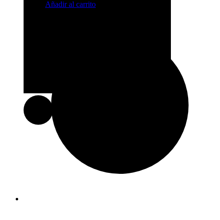
$
39.93
Añadir al carrito