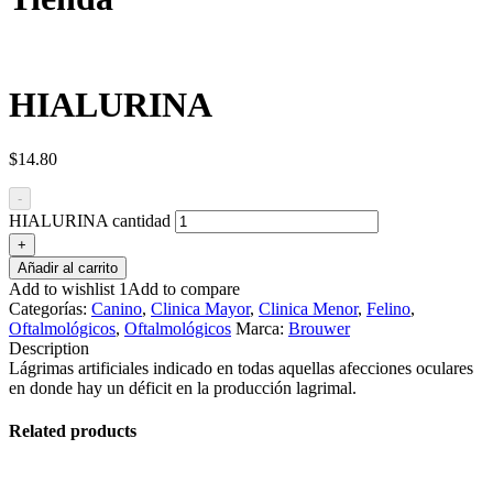
HIALURINA
$
14.80
-
HIALURINA cantidad
+
Añadir al carrito
Add to wishlist 1
Add to compare
Categorías:
Canino
,
Clinica Mayor
,
Clinica Menor
,
Felino
,
Oftalmológicos
,
Oftalmológicos
Marca:
Brouwer
Description
Lágrimas artificiales indicado en todas aquellas afecciones oculares
en donde hay un déficit en la producción lagrimal.
Related products