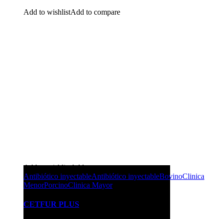
Add to wishlist
Add to compare
Add to wishlist
Add to compare
Antibiótico inyectable
Antibiótico inyectable
Bovino
Clinica
Menor
Porcino
Clinica Mayor
CETFUR PLUS