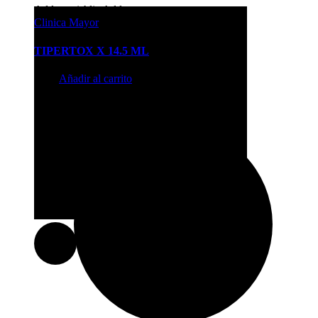
Add to wishlist
Add to compare
Clinica Mayor
TIPERTOX X 14.5 ML
$
4.11
Añadir al carrito