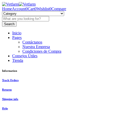
Home
Account
0
Cart
0
Wishlist
0
Compare
Inicio
Pages
Contáctanos
Nuestra Empresa
Condiciones de Compra
Consejos Útiles
Tienda
Information
Track Orders
Returns
Shipping info
Help